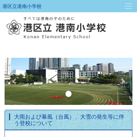
港区立港南小学校
Previous
Next
大雨および暴風（台風）、大雪の発生等に伴
う登校について