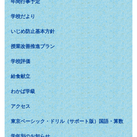
年間行事予定
学校だより
いじめ防止基本方針
授業改善推進プラン
学校評価
給食献立
わかば学級
アクセス
東京ベーシック・ドリル（サポート版）国語・算数
学年別のお知らせ