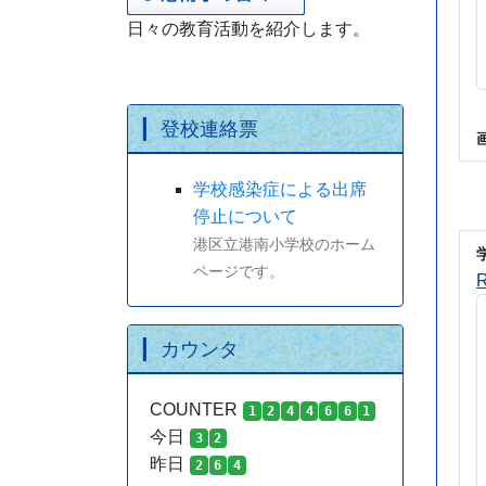
日々の教育活動を紹介します。
登校連絡票
学校感染症による出席
停止について
港区立港南小学校のホーム
ページです。
カウンタ
COUNTER
1
2
4
4
6
6
1
今日
3
2
昨日
2
6
4