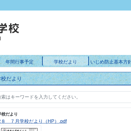
年間行事予定
学校だより
いじめ防止基本方
学校だより
学校だより
R８ ７月学校だより（HP）.pdf