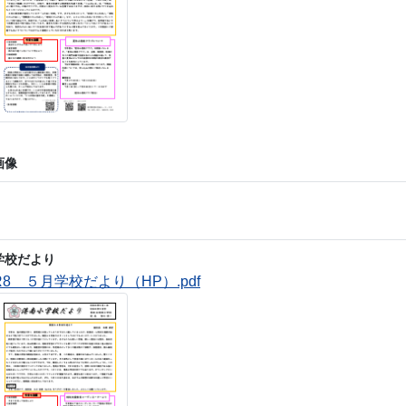
画像
学校だより
R8 ５月学校だより（HP）.pdf