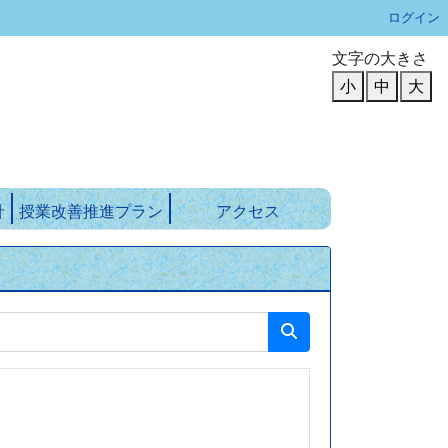
ログイン
文字の大きさ
小
中
大
針
授業改善推進プラン
アクセス