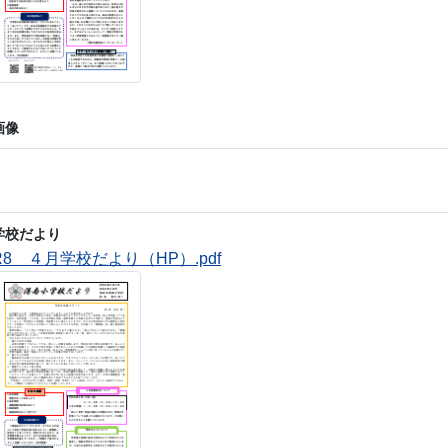
画像
学校だより
R8 ４月学校だより（HP）.pdf