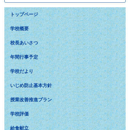
トップページ
学校概要
校長あいさつ
年間行事予定
学校だより
いじめ防止基本方針
授業改善推進プラン
学校評価
給食献立